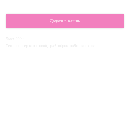
275,00
грн.
Додати в кошик
Вага: 320 г
Рис, норі, сир вершковий, краб, огірок, тобіко, креветка